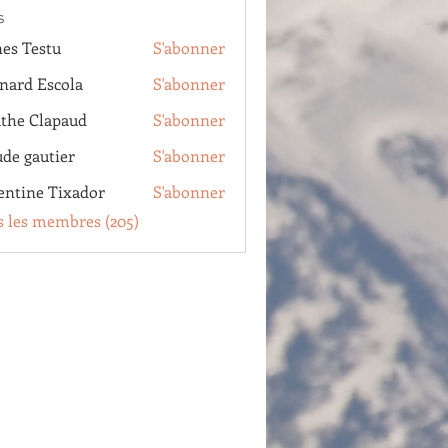
s
es Testu
S'abonner
estu
nard Escola
S'abonner
Escola
the Clapaud
S'abonner
Clapaud
ude gautier
S'abonner
autier
entine Tixador
S'abonner
e Tixador
s les membres (205)