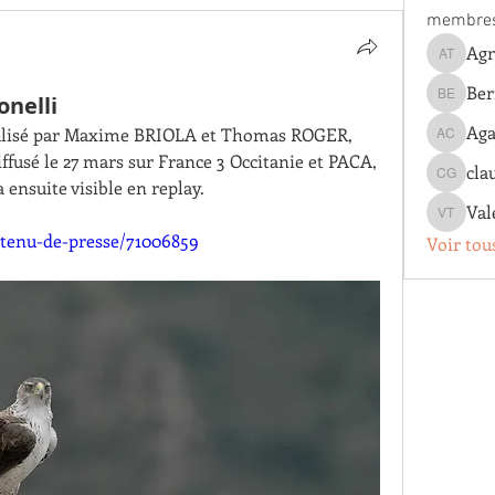
membre
Agn
Agnes T
Ber
onelli
Bernard 
Aga
 réalisé par Maxime BRIOLA et Thomas ROGER, 
Agathe 
diffusé le 27 mars sur France 3 Occitanie et PACA, 
cla
claude g
a ensuite visible en replay.
Val
Valentin
ntenu-de-presse/71006859
Voir tou