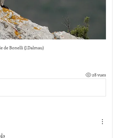
le de Bonelli (J.Dalmau)
28 vues
 👍