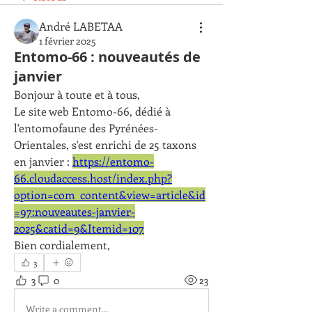
André LABETAA
1 février 2025
Entomo-66 : nouveautés de
janvier
Bonjour à toute et à tous,
Le site web Entomo-66, dédié à 
l'entomofaune des Pyrénées-
Orientales, s'est enrichi de 25 taxons 
en janvier : 
https://entomo-
66.cloudaccess.host/index.php?
option=com_content&view=article&id
=97:nouveautes-janvier-
2025&catid=9&Itemid=107
Bien cordialement,
3
3
0
23
Write a comment...