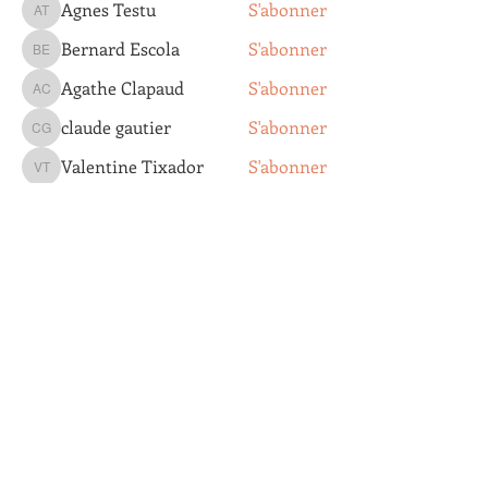
Agnes Testu
S'abonner
Agnes Testu
Bernard Escola
S'abonner
Bernard Escola
Agathe Clapaud
S'abonner
Agathe Clapaud
claude gautier
S'abonner
claude gautier
Valentine Tixador
S'abonner
Valentine Tixador
Voir tous les membres (205)
Groupe Ornithologique du Roussillon
4, rue Pierre Jean de Béranger