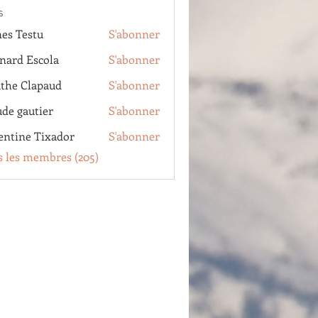
s
es Testu
S'abonner
estu
nard Escola
S'abonner
Escola
the Clapaud
S'abonner
Clapaud
ude gautier
S'abonner
autier
entine Tixador
S'abonner
e Tixador
s les membres (205)