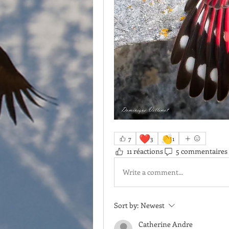
❤️
👏
7
3
1
11 réactions
5 commentaires
Write a comment...
Sort by:
Newest
Catherine Andre