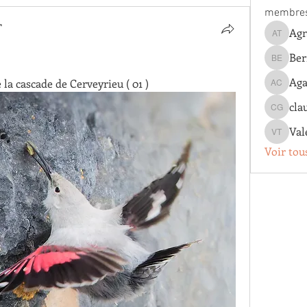
membre
T
Agn
Agnes T
Ber
Bernard 
Aga
la cascade de Cerveyrieu ( 01 )
Agathe 
cla
claude g
Val
Valentin
Voir tou