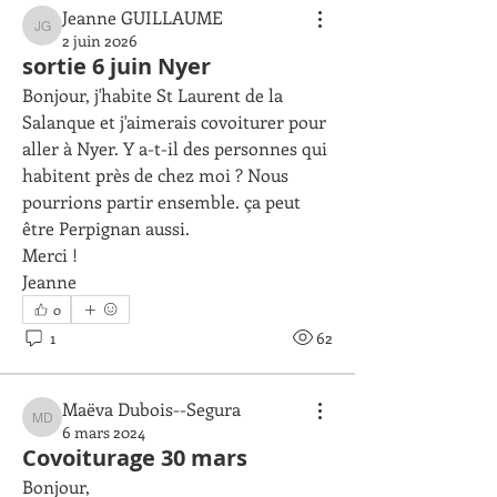
Jeanne GUILLAUME
Jeanne GUILLAUME
2 juin 2026
sortie 6 juin Nyer
Bonjour, j'habite St Laurent de la 
Salanque et j'aimerais covoiturer pour 
aller à Nyer. Y a-t-il des personnes qui 
habitent près de chez moi ? Nous 
pourrions partir ensemble. ça peut 
être Perpignan aussi.
Merci !
Jeanne
0
1
62
Maëva Dubois--Segura
Maëva Dubois--Segura
6 mars 2024
Covoiturage 30 mars
Bonjour,