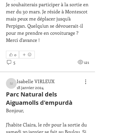
Je souhaiterais participer à la sortie en 
mer du 30 mars. Je réside à Montescot 
mais peux me déplacer jusqu'à 
Perpigan. Quelqu'un se dévouerait-il 
pour me prendre en covoiturage ?
Merci d'avance !
0
5
121
Isabelle VIRLEUX
Isabelle VIRLEUX
18 janvier 2024
Parc Natural dels
À propos
Déposer ici vos demandes ou vos
Aiguamolls d'empurdà
propositions de covoiturage
...
Bonjour,
Lire plus
J'habite Claira, le rdv pour la sortie du 
samedi 20 janvier se fait au Boulou. Si 