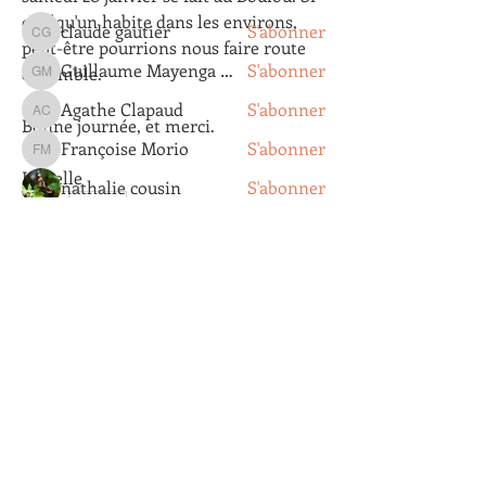
membres
quelqu'un habite dans les environs, 
claude gautier
S'abonner
claude gautier
peut-être pourrions nous faire route 
Guillaume Mayenga Mankezi
S'abonner
ensemble.
Guillaume Mayenga Mankezi
Agathe Clapaud
S'abonner
Agathe Clapaud
Bonne journée, et merci.
Françoise Morio
S'abonner
Françoise Morio
Isabelle
nathalie cousin
S'abonner
0
Voir tous les membres (356)
3
83
Groupe Ornithologique du Roussillon