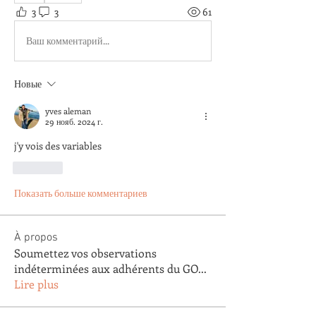
3
3
61
Ваш комментарий...
Новые
yves aleman
29 нояб. 2024 г.
j'y vois des variables
Лайк
Показать больше комментариев
À propos
Soumettez vos observations
indéterminées aux adhérents du GO
...
Lire plus