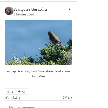
Françoise Gerardin
6 février 2026
au cap Béar, s'agit-il d'une alouette et si oui 
laquelle?
4
4
3
144
Write a comment...