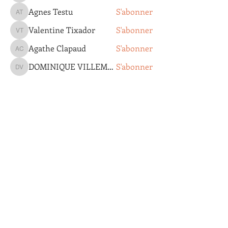
Agnes Testu
S'abonner
Agnes Testu
Valentine Tixador
S'abonner
Valentine Tixador
Agathe Clapaud
S'abonner
Agathe Clapaud
DOMINIQUE VILLEMOT
S'abonner
DOMINIQUE VILLEMOT
Voir tous les membres (193)
Groupe Ornithologique du Roussillon
4, rue Pierre Jean de Béranger
66000 Perpignan