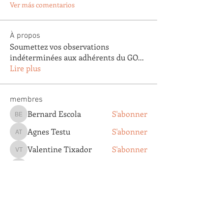
Ver más comentarios
À propos
Soumettez vos observations
indéterminées aux adhérents du GO
...
Lire plus
membres
Bernard Escola
S'abonner
Bernard Escola
Agnes Testu
S'abonner
Agnes Testu
Valentine Tixador
S'abonner
Valentine Tixador
Agathe Clapaud
S'abonner
Agathe Clapaud
DOMINIQUE VILLEMOT
S'abonner
DOMINIQUE VILLEMOT
Voir tous les membres (193)