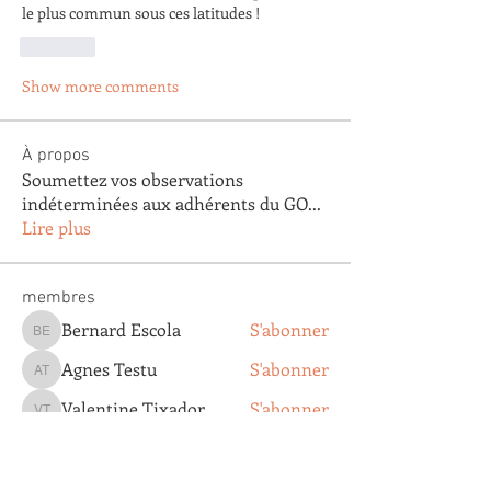
le plus commun sous ces latitudes !
Like
Show more comments
À propos
Soumettez vos observations
indéterminées aux adhérents du GO
...
Lire plus
membres
Bernard Escola
S'abonner
Bernard Escola
Agnes Testu
S'abonner
Agnes Testu
Valentine Tixador
S'abonner
Valentine Tixador
Agathe Clapaud
S'abonner
Agathe Clapaud
DOMINIQUE VILLEMOT
S'abonner