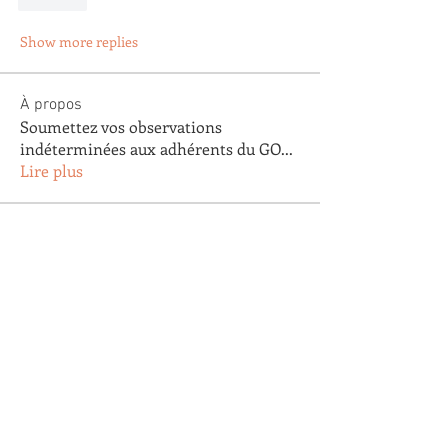
Like
Show more replies
À propos
Soumettez vos observations
indéterminées aux adhérents du GO
...
Lire plus
membres
Bernard Escola
S'abonner
Bernard Escola
Agnes Testu
S'abonner
Agnes Testu
Valentine Tixador
S'abonner
Valentine Tixador
Agathe Clapaud
S'abonner
Agathe Clapaud
DOMINIQUE VILLEMOT
S'abonner
DOMINIQUE VILLEMOT
Voir tous les membres (193)