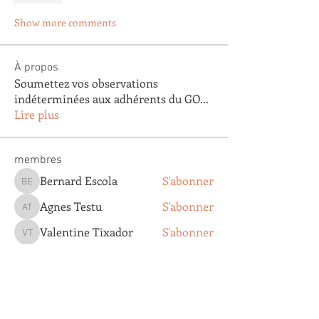
Show more comments
À propos
Soumettez vos observations
indéterminées aux adhérents du GO
...
Lire plus
membres
Bernard Escola
S'abonner
Bernard Escola
Agnes Testu
S'abonner
Agnes Testu
Valentine Tixador
S'abonner
Valentine Tixador
Agathe Clapaud
S'abonner
Agathe Clapaud
DOMINIQUE VILLEMOT
S'abonner
DOMINIQUE VILLEMOT
Voir tous les membres (193)