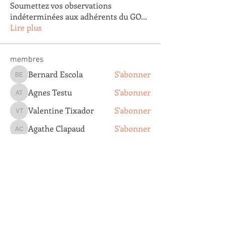
Soumettez vos observations
indéterminées aux adhérents du GO
...
Lire plus
membres
Bernard Escola
S'abonner
Bernard Escola
Agnes Testu
S'abonner
Agnes Testu
Valentine Tixador
S'abonner
Valentine Tixador
Agathe Clapaud
S'abonner
Agathe Clapaud
DOMINIQUE VILLEMOT
S'abonner
DOMINIQUE VILLEMOT
Voir tous les membres (193)