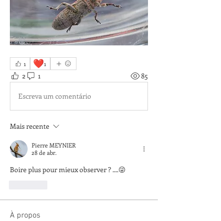
❤️
1
1
2
1
85
Escreva um comentário
Mais recente
Pierre MEYNIER
28 de abr.
Boire plus pour mieux observer ? ....😜
Curtir
À propos