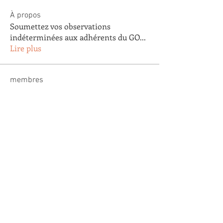
À propos
Soumettez vos observations
indéterminées aux adhérents du GO
...
Lire plus
membres
Bernard Escola
S'abonner
Bernard Escola
Agnes Testu
S'abonner
Agnes Testu
Valentine Tixador
S'abonner
Valentine Tixador
Agathe Clapaud
S'abonner
Agathe Clapaud
DOMINIQUE VILLEMOT
S'abonner
DOMINIQUE VILLEMOT
Voir tous les membres (193)