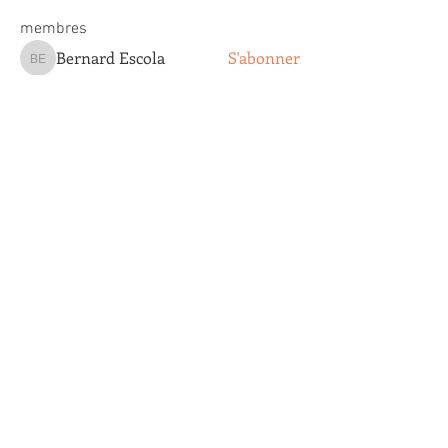
membres
Bernard Escola
S'abonner
Bernard Escola
Agnes Testu
S'abonner
Agnes Testu
Valentine Tixador
S'abonner
Valentine Tixador
Agathe Clapaud
S'abonner
Agathe Clapaud
DOMINIQUE VILLEMOT
S'abonner
DOMINIQUE VILLEMOT
Voir tous les membres (193)