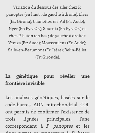
Variation du dessous des ailes chez P. 
panoptes (en haut ; de gauche à droite): Llers 
(Es: Girona); Caunettes-en-Val (Fr: Aude); 
Nyer (Fr: Pyr.-Or.); Sournia (Fr: Pyr.-Or.) et 
chez P. baton (en bas ; de gauche à droite): 
Véraza (Fr: Aude); Moussoulens (Fr: Aude); 
Salle-en-Beaumont (Fr: Isère); Belin-Béliet 
(Fr: Gironde).
La génétique pour révéler une 
frontière invisible
Les analyses génétiques, basées sur le 
code-barres ADN mitochondrial COI, 
ont permis de confirmer l’existence de 
trois lignées principales, l'une 
correspondant à 
P. panoptes
 et les 
deux autres se rapportant à 
P. baton 