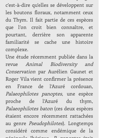
c’est-à-dire qu’elles se développent sur 
les boutons floraux, notamment ceux 
du Thym. Il fait partie de ces espèces 
que l’on croit bien connaître, et 
pourtant, derrière son apparente 
familiarité se cache une histoire 
complexe.
Une étude récemment publiée dans la 
revue 
Animal Biodiversity and 
Conservation
 par Aurélien Gaunet et 
Roger Vila vient confirmer la présence 
en France de l’Azuré cordouan, 
Palaeophilotes panoptes
, une espèce 
proche de l’Azuré du thym, 
Palaeophilotes baton 
(ces deux espèces 
étaient encore récemment rattachées 
au genre 
Pseudophilotes
). Longtemps 
considéré comme endémique de la 
péninsule Ibérique, 
P. panoptes
 était 