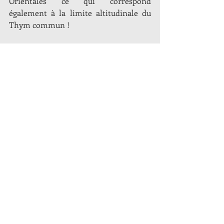
Orientales ce qui correspond 
également à la limite altitudinale du 
Thym commun !
Habitat de l'Azuré cordouan dans les 
Corbières (Pyrénées-Orientales).
La force de la science participative