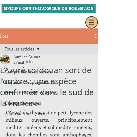
Post
Tous les articles
Aurélien Gaunet
Tous les articles
19 mai
L’Azuré cordouan sort de
Compte rendu de sorties
l’ombre : une espèce
Enquêtes,comptages,suivis
confirmée dans le sud de
Presse, radio, vidéos, livres
la France
Carnets de voyages
L’Azuré du thym est un petit lycène des 
Zoom sur une espèce
milieux ouverts, principalement 
méditerranéens et subméditerranéens, 
dont les chenilles sont anthophages, 