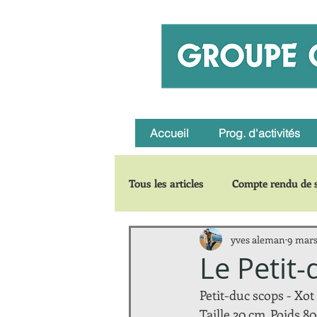
Accueil
Prog. d'activités
Tous les articles
Compte rendu de s
yves aleman
9 mars
Carnets de voyages
Zoom su
Le Petit
Petit-duc scops - Xot 
Taille 20 cm. Poids 8