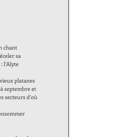
n chant 
éceler sa 
 l’Alyte 
 vieux platanes 
 à septembre et 
es secteurs d’où 
t consommer 