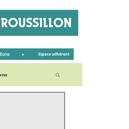
tions
+
Espace adhérent
ivres