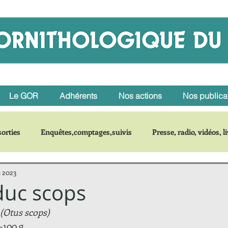
Le GOR
Adhérents
Nos actions
Nos publica
orties
Enquêtes,comptages,suivis
Presse, radio, vidéos, l
 2023
r une espèce
-duc scops
(Otus scops)
0-100 g