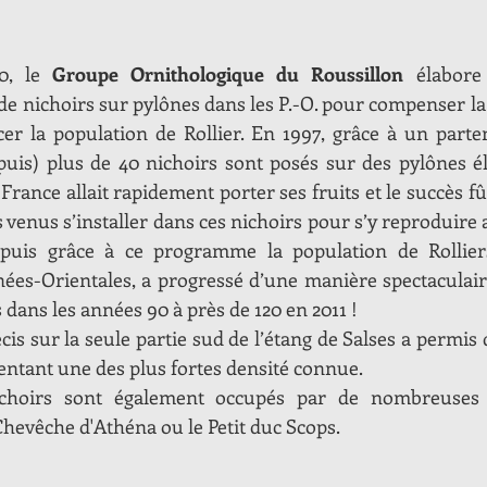
0, le 
Groupe Ornithologique du Roussillon
 élabore 
 nichoirs sur pylônes dans les P.-O. pour compenser la p
cer la population de Rollier. En 1997, grâce à un parte
is) plus de 40 nichoirs sont posés sur des pylônes éle
France allait rapidement porter ses fruits et le succès f
s venus s’installer dans ces nichoirs pour s’y reproduire
uis grâce à ce programme la population de Rolliers
ées-Orientales, a progressé d’une manière spectaculair
dans les années 90 à près de 120 en 2011 ! 
cis sur la seule partie sud de l’étang de Salses a permis d
entant une des plus fortes densité connue.
nichoirs sont également occupés par de nombreuses 
hevêche d'Athéna ou le Petit duc Scops.