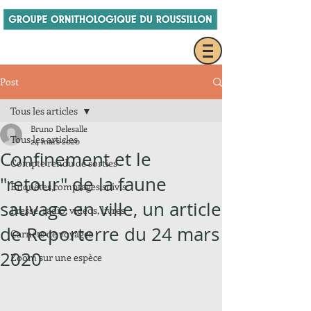
Post
Tous les articles
Bruno Delesalle
Tous les articles
24 mars 2020
Confinement et le
Compte rendu de sorties
"retour" de la faune
Enquêtes,comptages,suivis
sauvage en ville, un article
Presse, radio, vidéos, livres
de Reporterre du 24 mars
Carnets de voyages
2020
Zoom sur une espèce