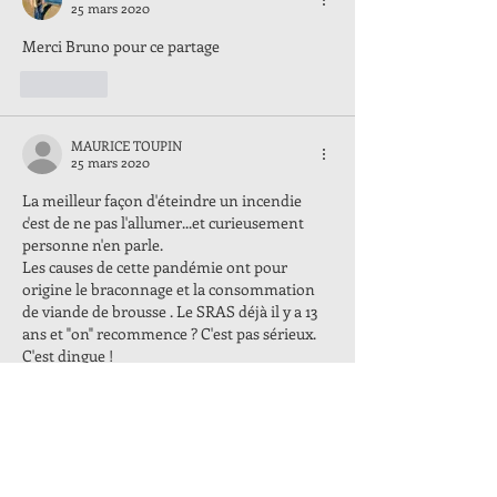
25 mars 2020
Merci Bruno pour ce partage
J'aime
MAURICE TOUPIN
25 mars 2020
La meilleur façon d'éteindre un incendie 
c'est de ne pas l'allumer...et curieusement 
personne n'en parle.
Les causes de cette pandémie ont pour 
origine le braconnage et la consommation 
de viande de brousse . Le SRAS déjà il y a 13 
ans et "on" recommence ? C'est pas sérieux.  
C'est dingue !
"La folie c'est de se comporter toujours de la 
même manière et s'attendre à un résultat 
différent" 
Albert EINSTEIN
J'aime