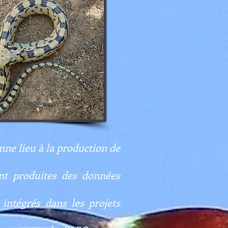
nne lieu à la production de
ont produites des données
 intégrés dans les projets