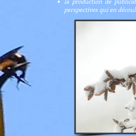
la production de publica
perspectives qui en découl