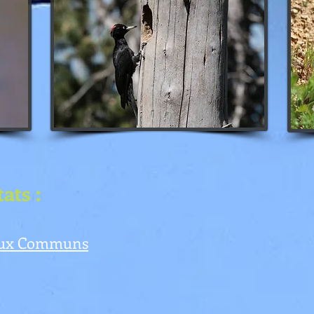
ats :
eaux Communs