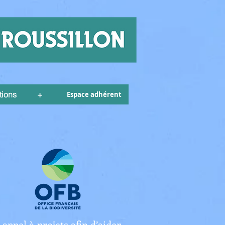
tions
+
Espace adhérent
appel à projets afin d’aider