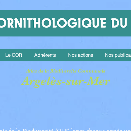
Le GOR
Adhérents
Nos actions
Nos publica
Atlas de la Biodiversité Communale
Argelès-sur-Mer
çais de la Biodiversité (OFB) lance chaque année un 