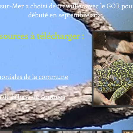
r-Mer a choisi de travailler avec le GOR pour
débuté en septembre 2021.
ources à télécharger :
imoniales de la commune
on de la base de données