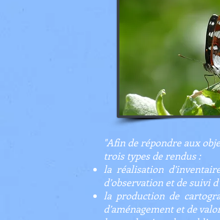
"Afin de répondre aux objec
trois types de rendus :
la réalisation d’inventa
d’observation et de suivi d
la production de cartogr
d’aménagement et de valori