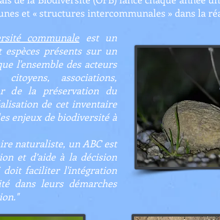
es et « structures intercommunales » dans la réa
ersité communale
est un
t espèces présents sur un
ique l'ensemble des acteurs
citoyens, associations,
eur de la préservation du
alisation de cet inventaire
es enjeux de biodiversité à
ire naturaliste, un ABC est
on et d’aide à la décision
 doit faciliter l'intégration
ité dans leurs démarches
ion."