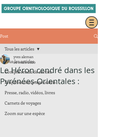
Post
Tous les articles
yves aleman
Tous les articles
20 mars 2020
Le Héron cendré dans les
Compte rendu de sorties
Pyrénées-Orientales :
Enquêtes,comptages,suivis
Presse, radio, vidéos, livres
Carnets de voyages
Zoom sur une espèce