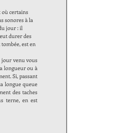
 où certains 
 sonores à la 
 jour : il 
peut durer des 
 tombée, est en 
e jour venu vous 
a longueur ou à 
nt. Si, passant 
la longue queue 
ment des taches 
s terne, en est 