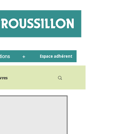
tions
+
Espace adhérent
ivres