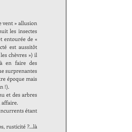
 vent » allusion 
it les insectes 
t entourée de « 
té est aussitôt 
es chèvres ») il 
à en faire des 
ue surprenantes 
tre époque mais 
 !).
u et des arbres 
affaire.
oncurrents étant 
 rusticité ?…là 