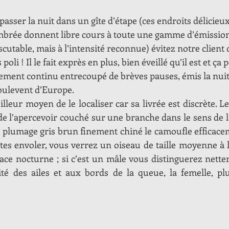
passer la nuit dans un gîte d’étape (ces endroits délicieux
rée donnent libre cours à toute une gamme d’émissions
utable, mais à l’intensité reconnue) évitez notre client du
li ! Il le fait exprès en plus, bien éveillé qu’il est et ça 
ment continu entrecoupé de brèves pauses, émis la nuit
goulevent d’Europe.
eilleur moyen de le localiser car sa livrée est discrète. L
de l’apercevoir couché sur une branche dans le sens de l
 plumage gris brun finement chiné le camoufle efficaceme
aites envoler, vous verrez un oiseau de taille moyenne à 
ace nocturne ; si c’est un mâle vous distinguerez nette
té des ailes et aux bords de la queue, la femelle, plu