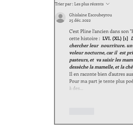
Trier par :
Les plus récents
Ghislaine Escoubeyrou
25 déc. 2022
C'est Pline l'ancien dans son "
cette histoire :  
LVI. (XL) [1]  
L
chercher leur  nourriture. un
voleur nocturne, car il  est pr
pasteurs, et  va saisir les ma
dessèche la mamelle, et la chèv
Il en raconte bien d'autres aus
Pour ma part je tente plus poé
à des…
J'aime