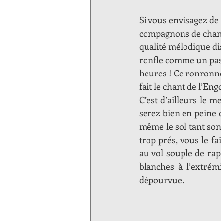
Si vous envisagez de 
compagnons de chamb
qualité mélodique disc
ronfle comme un pas po
heures ! Ce ronronne
fait le chant de l’En
C’est d’ailleurs le m
serez bien en peine 
même le sol tant son
trop prés, vous le f
au vol souple de rap
blanches à l’extrémi
dépourvue.