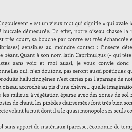
goulevent » est un vieux mot qui signifie « qui avale le
té buccale démesurée. En effet, notre oiseau chasse la nu
est très court, sa bouche par contre est très échancrée e
brisses) sensibles au moindre contact : l’insecte détec
e béant. Quant à son nom latin Caprimulgus (« qui tète l
gistes sans voix et moi aussi, je vous convie donc 
onnelles qui, n’en doutons, pas seront aussi poétiques q
 produits hallucinogènes n’est certes pas l’apanage de no
 oiseau accroché au pis d’une chèvre… quelle imagination
 les milieux à végétation éparse avec des zones de sol n
ostes de chant, les pinèdes clairsemées font très bien son 
te volant la nuit dont il a le quasi monopole ses seuls c
ol sans apport de matériaux (paresse, économie de temps,