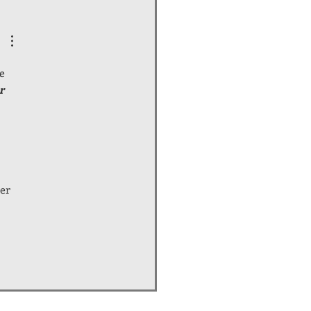
e 
r 
er 