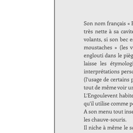
Son nom français « En
très nette à sa cavi
volants, si son bec 
moustaches » (les vi
englouti dans le pièg
laisse les étymolo
interprétations pers
(l’usage de certains
tout de même voir un
L’Engoulevent habite
qu’il utilise comme p
A son menu tout insec
les chauve-souris.
Il niche à même le s