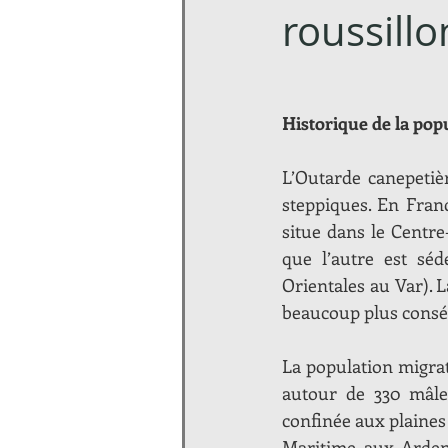
roussillo
Historique de la pop
L’Outarde canepetiè
steppiques. En Franc
situe dans le Centre
que l’autre est sé
Orientales au Var). 
beaucoup plus conséq
La population migratr
autour de 330 mâle
confinée aux plaines
Maritime aux Ardenn