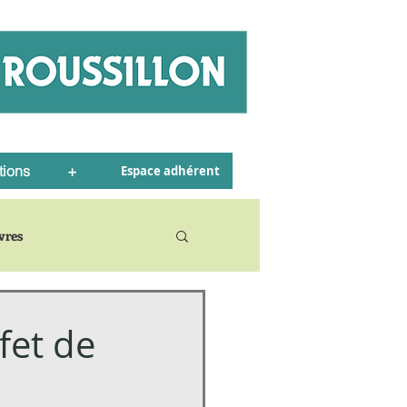
tions
+
Espace adhérent
ivres
fet de