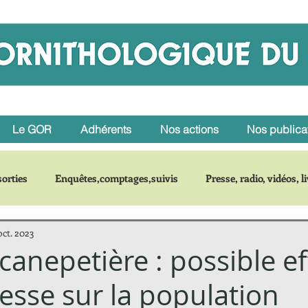
Le GOR
Adhérents
Nos actions
Nos publica
orties
Enquêtes,comptages,suivis
Presse, radio, vidéos, l
oct. 2023
r une espèce
anepetière : possible ef
resse sur la population