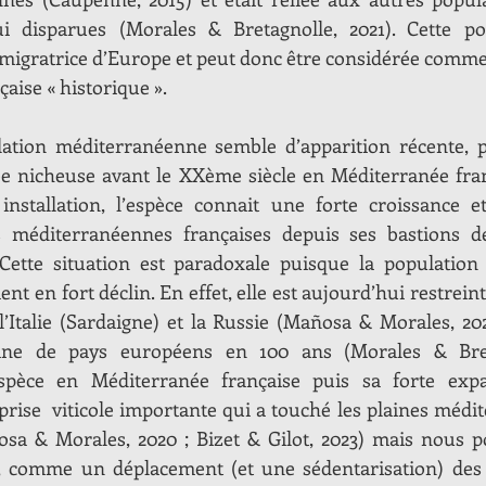
ui disparues (Morales & Bretagnolle, 2021). Cette pop
migratrice d’Europe et peut donc être considérée comme é
çaise « historique ».
ulation méditerranéenne semble d’apparition récente, p
ée nicheuse avant le XXème siècle en Méditerranée fran
 installation, l’espèce connait une forte croissance e
 méditerranéennes françaises depuis ses bastions d
ette situation est paradoxale puisque la population
nt en fort déclin. En effet, elle est aujourd’hui restreinte
l’Italie (Sardaigne) et la Russie (Mañosa & Morales, 202
ine de pays européens en 100 ans (Morales & Bretag
’espèce en Méditerranée française puis sa forte expa
éprise  viticole importante qui a touché les plaines médi
sa & Morales, 2020 ; Bizet & Gilot, 2023) mais nous p
, comme un déplacement (et une sédentarisation) des 