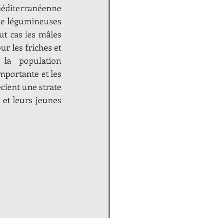
méditerranéenne 
de légumineuses 
t cas les mâles 
our les friches et 
la population 
portante et les 
ient une strate 
et leurs jeunes 