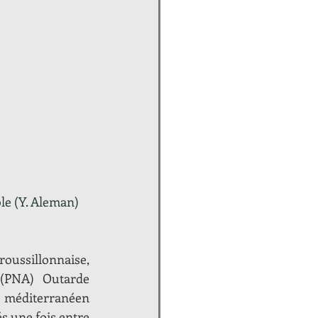
ole (Y. Aleman)
oussillonnaise, 
(PNA) Outarde 
r méditerranéen 
s une fois entre 