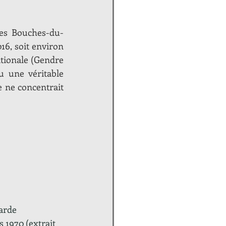
 les Bouches-du-
6, soit environ 
90 % de la population méditerranéenne française et 80 % de la population nationale (Gendre 
 une véritable 
 ne concentrait 
de       
 1970 (extrait 