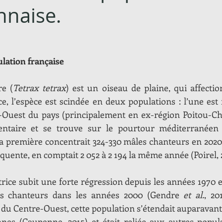
nnaise.
ulation française
re (
Tetrax tetrax
) est un oiseau de plaine, qui affectio
e, l’espèce est scindée en deux populations : l’une est m
-Ouest du pays (principalement en ex-région Poitou-Cha
dentaire et se trouve sur le pourtour méditerranéen
La première concentrait 324-330 mâles chanteurs en 2020 
uente, en comptait 2 052 à 2 194 la même année (Poirel, 2
ice subit une forte régression depuis les années 1970 et 
s chanteurs dans les années 2000 (Gendre 
et al.
, 20
 du Centre-Ouest, cette population s’étendait auparavant
es (Caupenne, 2015) et était reliée aux autres popula