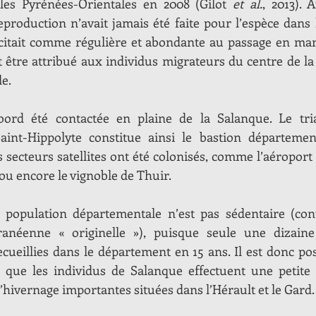
 les Pyrénées-Orientales en 2008 (Gilot 
et al.
, 2013). 
roduction n’avait jamais été faite pour l’espèce dans 
citait comme régulière et abondante au passage en mars
être attribué aux individus migrateurs du centre de la
le.
bord été contactée en plaine de la Salanque. Le tria
Saint-Hippolyte constitue ainsi le bastion département
secteurs satellites ont été colonisés, comme l’aéroport d
ou encore le vignoble de Thuir. 
a population départementale n’est pas sédentaire (cont
anéenne « originelle »), puisque seule une dizaine 
ecueillies dans le département en 15 ans. Il est donc pos
 que les individus de Salanque effectuent une petite 
’hivernage importantes situées dans l’Hérault et le Gard.