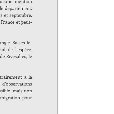
Aucune mention 
le département. 
 et septembre, 
 France et peut-
ngle Salses-le-
al de l’espèce. 
e Rivesaltes, le 
rairement à la 
d’observations 
sible, mais non 
migration pour 