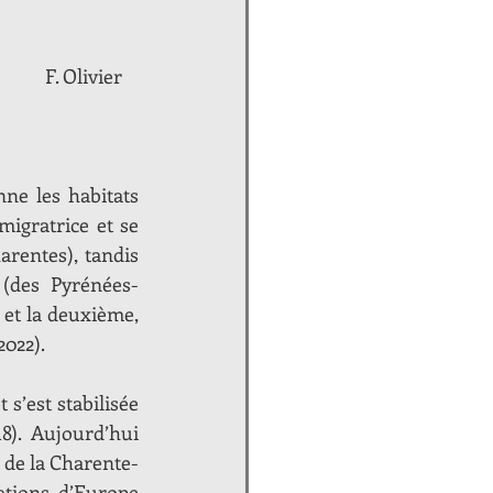
																F. Olivier
nne les habitats 
igratrice et se 
rentes), tandis 
 (des Pyrénées-
et la deuxième, 
022). 
s’est stabilisée 
18). Aujourd’hui 
 de la Charente-
tions d’Europe 