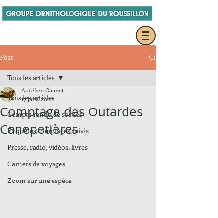
Post
Tous les articles
Aurélien Gaunet
Tous les articles
17 janv. 2020
Comptage des Outardes
Compte rendu de sorties
Canepetières
Enquêtes,comptages,suivis
Presse, radio, vidéos, livres
Carnets de voyages
Zoom sur une espèce