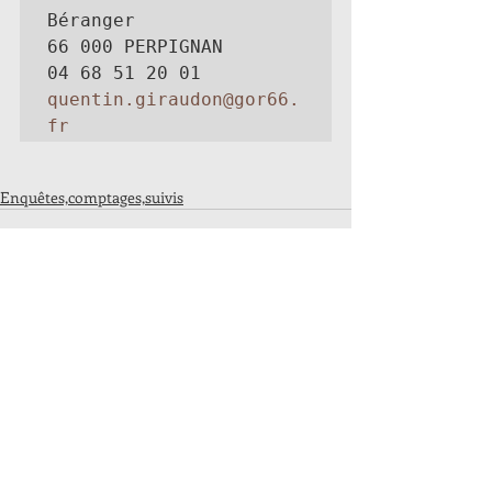
Béranger 

66 000 PERPIGNAN

quentin.giraudon@gor66.
fr
Enquêtes,comptages,suivis
Commentaires
Les commentaires sur ce post ne
sont plus acceptés. Contactez le
propriétaire pour plus
d'informations.