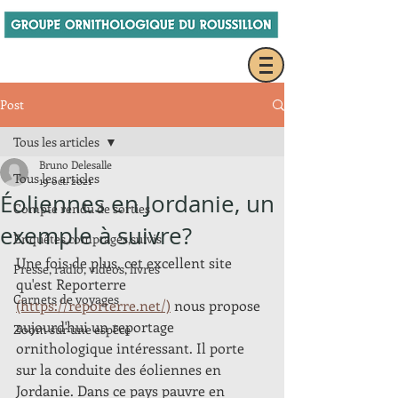
Post
Tous les articles
Bruno Delesalle
Tous les articles
19 oct. 2021
Éoliennes en Jordanie, un
Compte rendu de sorties
exemple à suivre?
Enquêtes,comptages,suivis
Une fois de plus, cet excellent site 
Presse, radio, vidéos, livres
qu'est Reporterre 
Carnets de voyages
(https://reporterre.net/)
 nous propose 
aujourd'hui un reportage 
Zoom sur une espèce
ornithologique intéressant. Il porte 
sur la conduite des éoliennes en 
Jordanie. Dans ce pays pauvre en 