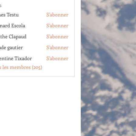
s
es Testu
S'abonner
estu
nard Escola
S'abonner
Escola
the Clapaud
S'abonner
Clapaud
ude gautier
S'abonner
autier
entine Tixador
S'abonner
e Tixador
s les membres (205)