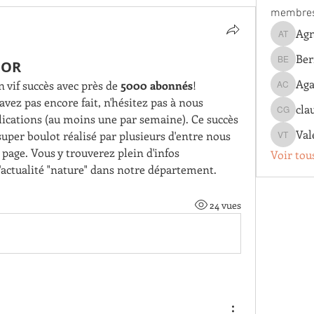
membre
Agn
Agnes T
Ber
GOR
Bernard 
Aga
vif succès avec près de 
5000 abonnés
! 
Agathe 
avez pas encore fait, n'hésitez pas à nous 
cla
claude g
lications (au moins une par semaine). Ce succès 
Val
uper boulot réalisé par plusieurs d'entre nous 
Valentin
page. Vous y trouverez plein d'infos 
Voir tou
actualité "nature" dans notre département.
24 vues